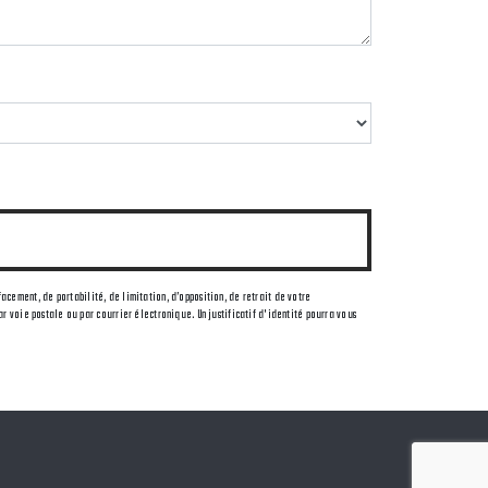
facement, de portabilité, de limitation, d’opposition, de retrait de votre
 voie postale ou par courrier électronique. Un justificatif d'identité pourra vous