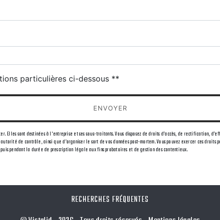
tions particulières ci-dessous **
ENVOYER
 Elles sont destinées à l'entreprise et ses sous-traitants. Vous disposez de droits d’accès, de rectification, d’ef
utorité de contrôle, ainsi que d’organiser le sort de vos données post-mortem. Vous pouvez exercer ces droits par
uis pendant la durée de prescription légale aux fins probatoires et de gestion des contentieux.
RECHERCHES FRÉQUENTES