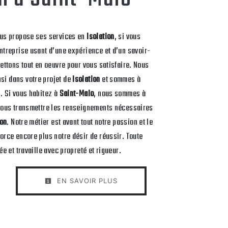
us propose ses services en
Isolation
, si vous
Entreprise usant d’une expérience et d’un savoir-
mettons tout en oeuvre pour vous satisfaire. Nous
i dans votre projet de
Isolation
et sommes à
. Si vous habitez à
Saint-Malo
, nous sommes à
 vous transmettre les renseignements nécessaires
ion
. Notre métier est avant tout notre passion et le
orce encore plus notre désir de réussir. Toute
ée et travaille avec propreté et rigueur.
EN SAVOIR PLUS