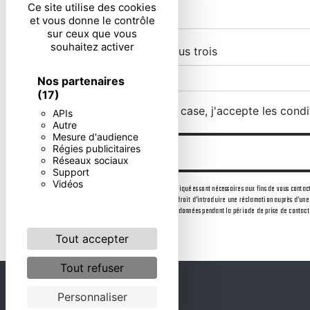
Ce site utilise des cookies
et vous donne le contrôle
sur ceux que vous
souhaitez activer
Combien font dix plus trois
Nos partenaires
(17)
En cochant cette case, j'accepte les condi
APIs
Autre
Mesure d'audience
Régies publicitaires
Réseaux sociaux
Support
Vidéos
** Les données personnelles communiquées sont nécessaires aux fins de vous contacter.
consentement à tout moment et du droit d’introduire une réclamation auprès d’une a
être demandé. Nous conservons vos données pendant la période de prise de contact p
Tout accepter
Tout refuser
Personnaliser