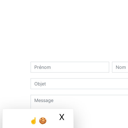
X
Masquer le ban