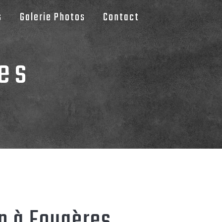
s
Galerie Photos
Contact
es
on à Fougères