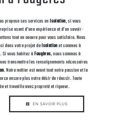
us propose ses services en
Isolation
, si vous
treprise usant d’une expérience et d’un savoir-
mettons tout en oeuvre pour vous satisfaire. Nous
i dans votre projet de
Isolation
et sommes à
. Si vous habitez à
Fougères
, nous sommes à
 vous transmettre les renseignements nécessaires
ion
. Notre métier est avant tout notre passion et le
orce encore plus notre désir de réussir. Toute
ée et travaille avec propreté et rigueur.
EN SAVOIR PLUS