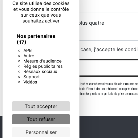
Ce site utilise des cookies
et vous donne le contrôle
sur ceux que vous
souhaitez activer
Combien font cinq plus quatre
Nos partenaires
(17)
En cochant cette case, j'accepte les condi
APIs
Autre
Mesure d'audience
Régies publicitaires
Réseaux sociaux
Support
Vidéos
** Les données personnelles communiquées sont nécessaires aux fins de vous contacter.
consentement à tout moment et du droit d’introduire une réclamation auprès d’une a
être demandé. Nous conservons vos données pendant la période de prise de contact p
Tout accepter
Tout refuser
Personnaliser