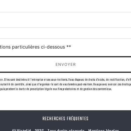
tions particulières ci-dessous **
ENVOYER
 Elles sont destinées à l'entreprise et ses sous-traitants. Vous disposez de droits d’accès, de rectification, d’ef
utorité de contrôle, ainsi que d’organiser le sort de vos données post-mortem. Vous pouvez exercer ces droits par
uis pendant la durée de prescription légale aux fins probatoires et de gestion des contentieux.
RECHERCHES FRÉQUENTES