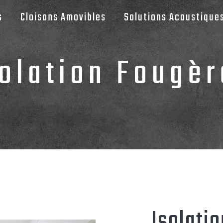
s
Cloisons Amovibles
Solutions Acoustique
solation Fougèr
Isolati