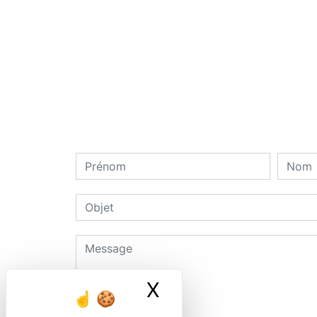
X
Masquer le ban