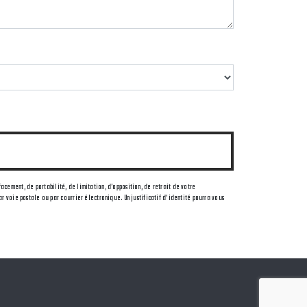
facement, de portabilité, de limitation, d’opposition, de retrait de votre
 voie postale ou par courrier électronique. Un justificatif d'identité pourra vous