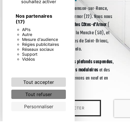
souhaitez activer
Bienvenue chez
Manivel
, à Saint-Samson-sur-Rance,
dans le département des Côtes-d'Armor (22). Nous nous
Nos partenaires
(17)
déplaçons
dans les départements des Côtes-d'Armor
(
APIs
22), de l' Ille-et-Vilaine ( 35) et de la Manche ( 50), et
Autre
Mesure d'audience
plus particulièrement dans les villes de Saint-Brieuc,
Régies publicitaires
Lannion, Dinan, Rennes et Saint- Malo.
Réseaux sociaux
Support
Vidéos
Nous sommes votre
spécialiste des plafonds suspendus
,
des cloisons plafonds
,
des cloisons modulaires
et des
planchers techniques
. Nous intervenons en neuf et en
Tout accepter
rénovation.
Tout refuser
Personnaliser
NOUS CONTACTER