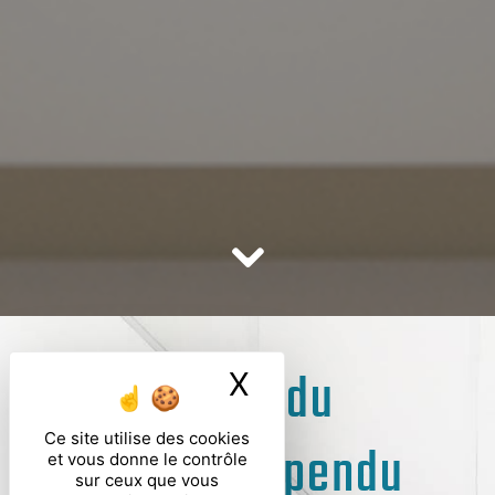
Spécialiste du
X
Masquer le ban
Ce site utilise des cookies
plafond suspendu
et vous donne le contrôle
sur ceux que vous